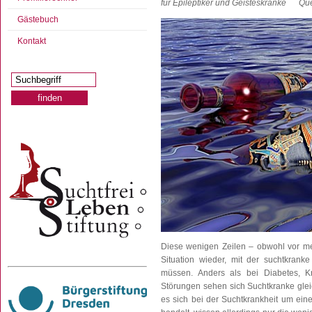
für Epileptiker und Geisteskranke
Que
Gästebuch
Kontakt
Diese wenigen Zeilen – obwohl vor me
Situation wieder, mit der suchtkrank
müssen. Anders als bei Diabetes, K
Störungen sehen sich Suchtkranke glei
es sich bei der Suchtkrankheit um ein