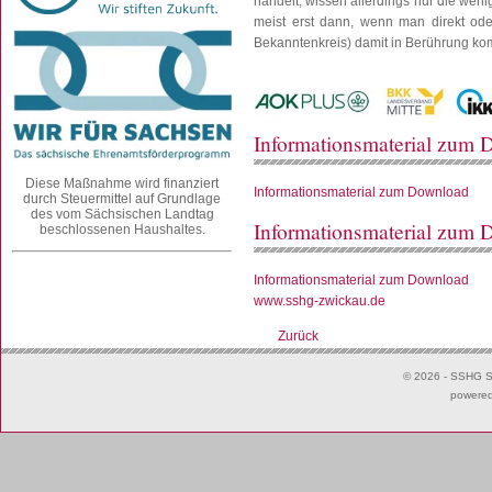
handelt, wissen allerdings nur die weni
meist erst dann, wenn man direkt oder
Bekanntenkreis) damit in Berührung ko
Informationsmaterial zum
Diese Maßnahme wird finanziert
Informationsmaterial zum Download
durch Steuermittel auf Grundlage
des vom Sächsischen Landtag
Informationsmaterial zum
beschlossenen Haushaltes.
Informationsmaterial zum Download
www.sshg-zwickau.de
Zurück
© 2026 - SSHG Su
powere