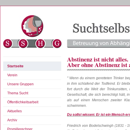
Abstinenz ist nicht alles.
Aber ohne Abstinenz ist a
Startseite
Verein
" Wenn du einem geretteten Trinker be
in ihm schlafend der Todfeind. Er blei
Unsere Gruppen
fort durch die Welt der Trinkunsitten,
Thema Sucht
Gesellschaft, die sich berechtigt hält,
als auf einen Menschen zweiter Kla
Öffentlichkeitsarbeit
schwimmen.
Aktuelles
Du sollst wissen: Er ist ein Mensch er
Archiv
Friedrich von Bodelschwingh (1831 - 19
Promillerechner