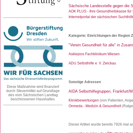
Sächsische Landesstelle gegen die 
AOK PLUS - Ihre Gesundheitskasse für
Internetportal der sächsischen Suchthi
Kategorie: Einrichtungen der Region 
"Verein Gesundheit für alle" in Zus
Asklepios Fachklinikum Wiesen
AD
U Selbsthilfe e. V. Zwickau
Sonstige Adressen
Diese Maßnahme wird finanziert
durch Steuermittel auf Grundlage
AIDA Selbsthilfegruppen, Frankfurt/M
des vom Sächsischen Landtag
beschlossenen Haushaltes.
Klinikbewertungen
(von Patienten, Ang
Onmeda - Medizin & Gesundheit
(Ratge
Dieser Artikel wurde bereits 7926 mal 