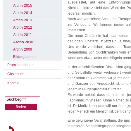
ausgelastet, auf eine Entwöhnun
Archiv 2015
Nichtsdestotrotz steht das Wohl der Pa
Archiv 2014
jederzeit möglich.
Nach wie vor stehen Ärzte und Therapeu
Archiv 2013
zur Verfügung. Wir können immer an
Archiv 2012
interessiert.
Archiv 2011
Die neue Chefärztin hat nach einem 
gefunden. Chefarzt ist jetzt Dr. Leistne
Archiv 2010
Uns wurde versichert, dass das Tea
Archiv 2009
Behandlung von Suchtkranken vom ehem
Bildergalerien
wenn uns etwas unter den Nägeln brennt, 
Promillerechner
In der anschließenden Diskussion gin
und Selbsthilfe weiter verbessert wer
Gästebuch
der Station P 3 kommen wir ja mit den 
Kontakt
und Ganzen gut. Angedacht ist, eine A
jedem in (Augen)Kontakt zu treten.
Es wurde betont, dass es nicht mit jed
Fachklinikum Wiesen. Ohne Namen zu ne
ist. Dr Moritz kann und will nur über „
jeder Mensch ein Mensch ist, dem gehol
Eine gelungene Veranstaltung, die uns 
in unseren Selbsthilfegruppen integrier