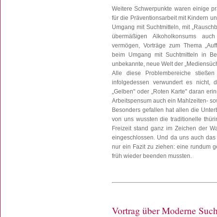
Weitere Schwerpunkte waren einige pra
für die Präventionsarbeit mit Kindern 
Umgang mit Suchtmitteln, mit „Rauschb
übermäßigen Alkoholkonsums auch
vermögen, Vorträge zum Thema „Auffäl
beim Umgang mit Suchtmitteln in Bet
unbekannte, neue Welt der „Mediensüch
Alle diese Problembereiche stießen
infolgedessen verwundert es nicht,
„Gelben" oder „Roten Karte" daran er
Arbeitspensum auch ein Mahlzeiten- sow
Besonders gefallen hat allen die Unte
von uns wussten die traditionelle thü
Freizeit stand ganz im Zeichen der Wa
eingeschlossen. Und da uns auch das 
nur ein Fazit zu ziehen: eine rundum ge
früh wieder beenden mussten.
Vortrag über Moderne Suc