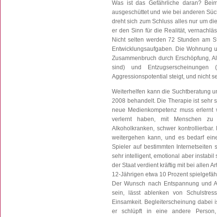
Was ist das Gefährliche daran? Bei
ausgeschüttet und wie bei anderen Süc
dreht sich zum Schluss alles nur um die
er den Sinn für die Realität, vernachläs
Nicht selten werden 72 Stunden am Stüc
Entwicklungsaufgaben. Die Wohnung un
Zusammenbruch durch Erschöpfung, Alp
sind) und Entzugserscheinungen (z
Aggressionspotential steigt, und nicht s
Weiterhelfen kann die Suchtberatung un
2008 behandelt. Die Therapie ist sehr s
neue Medienkompetenz muss erlernt w
verlernt haben, mit Menschen zu 
Alkoholkranken, schwer kontrollierbar
weitergehen kann, und es bedarf eine
Spieler auf bestimmten Internetseiten 
sehr intelligent, emotional aber instabi
der Staat verdient kräftig mit bei allen
12-Jährigen etwa 10 Prozent spielgefähr
Der Wunsch nach Entspannung und Abl
sein, lässt ablenken von Schulstre
Einsamkeit. Begleiterscheinung dabei i
er schlüpft in eine andere Person,