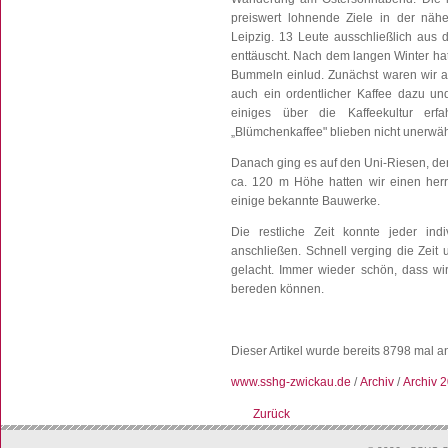
preiswert lohnende Ziele in der nä
Leipzig. 13 Leute ausschließlich aus
enttäuscht. Nach dem langen Winter hat
Bummeln einlud. Zunächst waren wir a
auch ein ordentlicher Kaffee dazu un
einiges über die Kaffeekultur er
„Blümchenkaffee" blieben nicht unerwäh
Danach ging es auf den Uni-Riesen, der 
ca. 120 m Höhe hatten wir einen herr
einige bekannte Bauwerke.
Die restliche Zeit konnte jeder ind
anschließen. Schnell verging die Zeit
gelacht. Immer wieder schön, dass w
bereden können.
Dieser Artikel wurde bereits 8798 mal 
www.sshg-zwickau.de
/
Archiv
/
Archiv 
Zurück