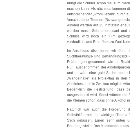
bringt die Schüler schon mal zum Nac
machen kann. Als nächstes kommen die 
entsprechender „Promillezahl" durchla
Verschiedene Themen (Schwangerschaft,
Alkohol werden auf 25 Infotafeln erläu
werden muss. Sehr interessant und e
Schluss wird noch ein Film gezeig
verdeutlicht und Betroffene zu Wort kom
Im Anschluss diskutierten wir über d
Suchtberatungs- und Behandlungsstelle
Erfahrungen gesammelt, wie die Reakti
Null, ausgenommen der Alkoholparcour
und es wäre eine gute Sache, beide Pr
„Wandelhalle" als Projekttag in de
Ähnliches auch in Zwickau möglich wär
Bedenklich die Feststellung, dass b
ausgeschenkt wird. Sonst würden die E
die Kleinen schon, dass ohne Alkohol ni
Natürlich war auch die Förderung d
Selbsthilfearbeit, ein wichtiges Thema.
Stich gelassen. Einen sehr guten und
Beratungsstelle. Das Miteinander muss 