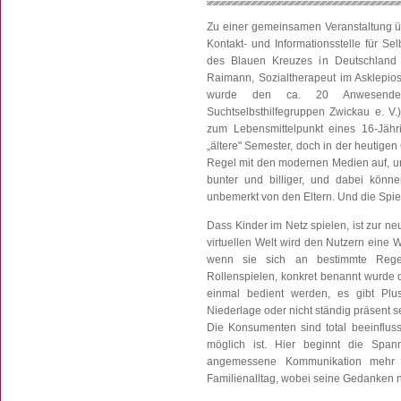
Zu einer gemeinsamen Veranstaltung 
Kontakt- und Informationsstelle für S
des Blauen Kreuzes in Deutschland 
Raimann, Sozialtherapeut im Asklepi
wurde den ca. 20 Anwesenden 
Suchtselbsthilfegruppen Zwickau e. V.
zum Lebensmittelpunkt eines 16-Jähr
„ältere" Semester, doch in der heutige
Regel mit den modernen Medien auf, und
bunter und billiger, und dabei könn
unbemerkt von den Eltern. Und die Spie
Dass Kinder im Netz spielen, ist zur n
virtuellen Welt wird den Nutzern eine W
wenn sie sich an bestimmte Rege
Rollenspielen, konkret benannt wurde d
einmal bedient werden, es gibt Plu
Niederlage oder nicht ständig präsent s
Die Konsumenten sind total beeinfluss
möglich ist. Hier beginnt die Span
angemessene Kommunikation mehr sta
Familienalltag, wobei seine Gedanken 