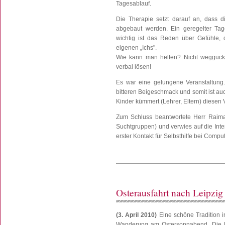
Tagesablauf.
Die Therapie setzt darauf an, dass d
abgebaut werden. Ein geregelter Tag
wichtig ist das Reden über Gefühle,
eigenen „Ichs".
Wie kann man helfen? Nicht weggucken!
verbal lösen!
Es war eine gelungene Veranstaltung
bitteren Beigeschmack und somit ist au
Kinder kümmert (Lehrer, Eltern) diesen 
Zum Schluss beantwortete Herr Raim
Suchtgruppen) und verwies auf die Inte
erster Kontakt für Selbsthilfe bei Comput
Osterausfahrt nach Leipzig
(3. April 2010)
Eine schöne Tradition i
Wanderung am Ostersonnabend. Die le