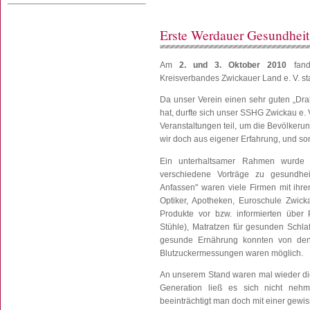
Erste Werdauer Gesundhei
Am
2. und 3. Oktober 2010
fand
Kreisverbandes Zwickauer Land e. V. sta
Da unser Verein einen sehr guten „Dra
hat, durfte sich unser SSHG Zwickau e. 
Veranstaltungen teil, um die Bevölkeru
wir doch aus eigener Erfahrung, und som
Ein unterhaltsamer Rahmen wurde 
verschiedene Vorträge zu gesundhe
Anfassen" waren viele Firmen mit ihre
Optiker, Apotheken, Euroschule Zwicka
Produkte vor bzw. informierten über
Stühle), Matratzen für gesunden Schla
gesunde Ernährung konnten von den 
Blutzuckermessungen waren möglich.
An unserem Stand waren mal wieder die 
Generation ließ es sich nicht nehm
beeinträchtigt man doch mit einer gewiss