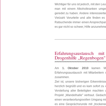
Wichtiger für uns ist jedoch, mit den 
man mit einem Alkoholkranken umgeh
geredet zu haben. Andere interessierte
Vielzahl Vorurteile und alle finden e
Ratsuchende immer einen Ansprechpartn
es gar nicht so schwer, Hilfe anzuneh
Erfahrungsaustausch mi
Drogenhilfe „Regenbogen"
Am
1. Oktober 2010
kamen Mitg
Erfahrungsaustausch mit Mitarbeitern
zusammen.
Ziel ist, unsere bisherigen Erkenntnis
herzlich begrüßt und es kam sofort z
Vorstellung aller Beteiligten machten
Projekt „Wandelhalle" vertraut. Gedach
einen verantwortungsvollen Umgang mit 
es eine Gesprächsrunde mit „trockenen