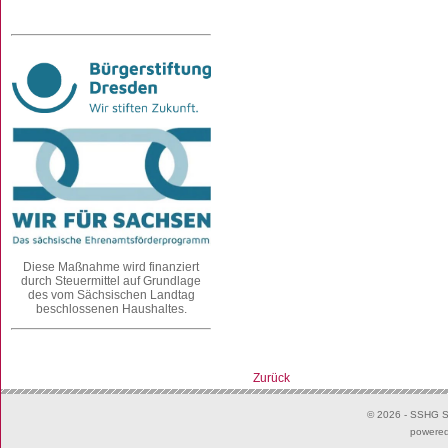
Diese Maßnahme wird finanziert
durch Steuermittel auf Grundlage
des vom Sächsischen Landtag
beschlossenen Haushaltes.
Zurück
© 2026 - SSHG Su
powere