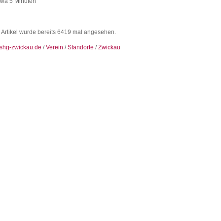
etwa 5 Minuten
 Artikel wurde bereits 6419 mal angesehen.
shg-zwickau.de
/
Verein
/
Standorte
/
Zwickau