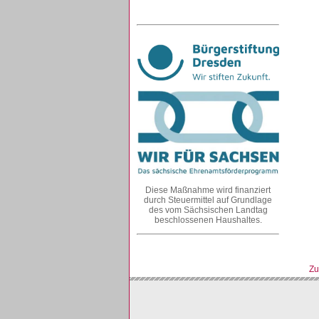
Diese Maßnahme wird finanziert
durch Steuermittel auf Grundlage
des vom Sächsischen Landtag
beschlossenen Haushaltes.
Zu