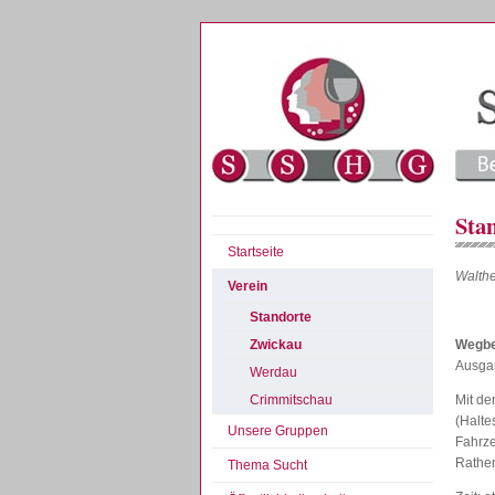
Sta
Startseite
Walthe
Verein
Standorte
Wegbe
Zwickau
Ausga
Werdau
Crimmitschau
Mit de
(Halte
Unsere Gruppen
Fahrz
Rathe
Thema Sucht